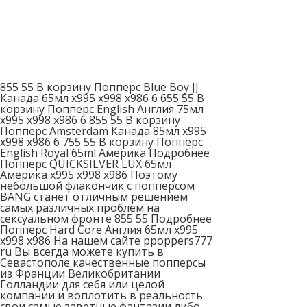
855 55 В корзину Попперс Blue Boy JJ
Канада 65мл x995 x998 x986 6 655 55 В
корзину Попперс English Англия 75мл
x995 x998 x986 6 855 55 В корзину
Попперс Amsterdam Канада 85мл x995
x998 x986 6 755 55 В корзину Попперс
English Royal 65ml Америка Подробнее
Попперс QUICKSILVER LUX 65мл
Америка x995 x998 x986 Поэтому
небольшой флакончик с попперсом
BANG станет отличным решением
самых различных проблем на
сексуальном фронте 855 55 Подробнее
Попперс Hard Core Англия 65мл x995
x998 x986 На нашем сайте ppoppers777
ru Вы всегда можете купить в
Севастополе качественные попперсы
из Франции Великобритании
Голландии для себя или целой
компании и воплотить в реальность
свои самые заветные фантазии либо