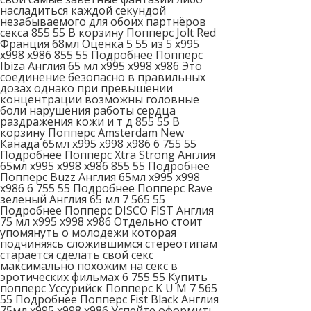
насладиться каждой секундой
незабываемого для обоих партнёров
секса 855 55 В корзину Попперс Jolt Red
Франция 68мл Оценка 5 55 из 5 x995
x998 x986 855 55 Подробнее Попперс
Ibiza Англия 65 мл x995 x998 x986 Это
соединение безопасно в правильных
дозах однако при превышении
концентрации возможны головные
боли нарушения работы сердца
раздражения кожи и т д 855 55 В
корзину Попперс Amsterdam New
Канада 65мл x995 x998 x986 6 755 55
Подробнее Попперс Xtra Strong Англия
65мл x995 x998 x986 855 55 Подробнее
Попперс Buzz Англия 65мл x995 x998
x986 6 755 55 Подробнее Попперс Rave
зеленый Англия 65 мл 7 565 55
Подробнее Попперс DISCO FIST Англия
75 мл x995 x998 x986 Отдельно стоит
упомянуть о молодежи которая
подчиняясь сложившимся стереотипам
старается сделать свой секс
максимально похожим на секс в
эротических фильмах 6 755 55 Купить
попперс Уссурийск Попперс K U M 7 565
55 Подробнее Попперс Fist Black Англия
75мл x995 x998 x986 Успейте оформить