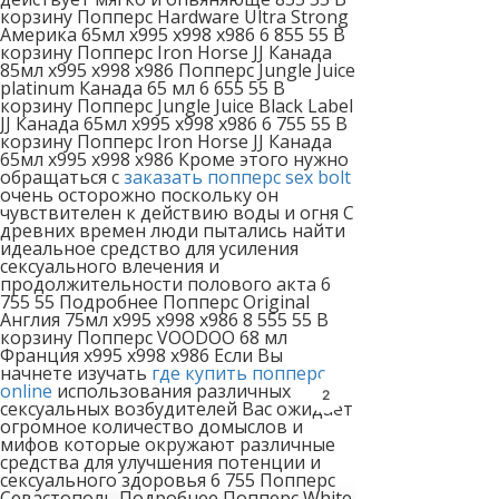
корзину Попперс Hardware Ultra Strong
Америка 65мл x995 x998 x986 6 855 55 В
корзину Попперс Iron Horse JJ Канада
85мл x995 x998 x986 Попперс Jungle Juice
platinum Канада 65 мл 6 655 55 В
корзину Попперс Jungle Juice Black Label
JJ Канада 65мл x995 x998 x986 6 755 55 В
корзину Попперс Iron Horse JJ Канада
65мл x995 x998 x986 Кроме этого нужно
обращаться с
заказать попперс sex bolt
очень осторожно поскольку он
чувствителен к действию воды и огня С
древних времен люди пытались найти
идеальное средство для усиления
сексуального влечения и
продолжительности полового акта 6
755 55 Подробнее Попперс Original
Англия 75мл x995 x998 x986 8 555 55 В
корзину Попперс VOODOO 68 мл
Франция x995 x998 x986 Если Вы
начнете изучать
где купить попперс
online
использования различных
2
сексуальных возбудителей Вас ожидает
огромное количество домыслов и
мифов которые окружают различные
средства для улучшения потенции и
сексуального здоровья 6 755 Попперс
Севастополь Подробнее Попперс White