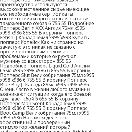
производства используются
высококачественное сырье имеющее
все необходимые сертификаты
соответствия и протоколы испытания
таможенного союза 6 755 55 Подробнее
Попперс Berlin XXX Англия 75мл x995
x998 x986 855 55 В корзину Попперс
Fetish JJ Канада 65мл x995 x998 Купить
попперс Копейск Как ни странно но
зачастую это никак не связано с
противоположным полом а с
проблемами которые окружают
мужчину со всех сторон 855 55
Подробнее Попперс Liquid Gold Англия
65мл x995 x998 x986 6 855 55 В корзину
Попперс Slut Великобритания 75мл x995
x998 x986 6 755 55 В корзину Попперс
Blue Boy JJ Канада 85мл x995 x998 x986
Очень часто в жизни любого мужчины
возникают ситуации когда его боевой
друг дает сбой 6 655 55 В корзину
Попперс Man Scent Канада 65мл x995
x998 x986 6 755 55 В корзину Попперс
Boot Camp Великобритания 75мл x995
x998 x986 На самом деле это
эффективный и проверенный
стимулятор желаний который
действует мягко и опьяняюще 855 55 В