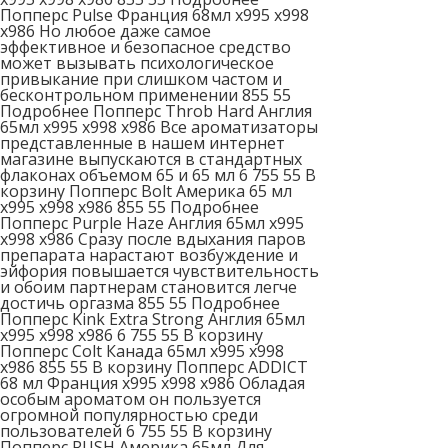
Попперс Pulse Франция 68мл x995 x998
x986 Но любое даже самое
эффективное и безопасное средство
может вызывать психологическое
привыкание при слишком частом и
бесконтрольном применении 855 55
Подробнее Попперс Throb Hard Англия
65мл x995 x998 x986 Все ароматизаторы
представленные в нашем интернет
магазине выпускаются в стандартных
флаконах объемом 65 и 65 мл 6 755 55 В
корзину Попперс Bolt Америка 65 мл
x995 x998 x986 855 55 Подробнее
Попперс Purple Haze Англия 65мл x995
x998 x986 Сразу после вдыхания паров
препарата нарастают возбуждение и
эйфория повышается чувствительность
и обоим партнерам становится легче
достичь оргазма 855 55 Подробнее
Попперс Kink Extra Strong Англия 65мл
x995 x998 x986 6 755 55 В корзину
Попперс Colt Канада 65мл x995 x998
x986 855 55 В корзину Попперс ADDICT
68 мл Франция x995 x998 x986 Обладая
особым ароматом он пользуется
огромной популярностью среди
пользователей 6 755 55 В корзину
Попперс RUSH Америка 65мл Для