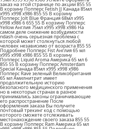
заказ на этой странице по акции 855 55
В корзину Попперс Fetish JJ Канада 85мл
x995 x998 x986 855 55 В корзину
Попперс Jolt Blue Франция 68мл x995
x998 x986 6 655 55 В корзину Попперс
Yellow Англия 75мл x995 x998 x986 На
самом деле снижение возбудимости
ndash очень серьезная проблема с
которой может столкнуться любой
человек независимо от возраста 855 55
Подробнее Попперс Fist Англия 65 мл
x995 x998 x986 855 55 В корзину
Попперс Liquid Aroma Америка 65 мл 6
855 55 В корзину Попперс Amsterdam
Special Канада 85мл x995 x998 x986
Попперс Rave зеленый Великобритания
65 мл Амилнитрит имеет
продолжительную историю
безопасного медицинского применения
но в некоторых странах в разное
принимались законы ограничивающие
его распространение После
оформления заказа Вы получите
почтовый трекинг код с помощью
которого сможете отслеживать
местонахождение своего заказа 855 55
В корзину Попперс Ram Америка 65 мл
x995 x998 x986 855 55 Подробнее